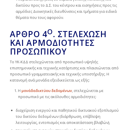
δικτύου προς το Δ.Σ. του κέντρου και εισηγήσεις προς τις
αρμόδιες Διοικητικές διευθύνσεις και τμήματα για ειδικά
θέματα που τους αφορούν.
Ο
ΆΡΘΡΟ
4
.
ΣΤΕΛΈΧΩΣΗ
ΚΑΙ ΑΡΜΟΔΙΌΤΗΤΕΣ
ΠΡΟΣΩΠΙΚΟΎ
Το ΥΚ-ΚΔΔ στελεχώνεται από προσωπικό υψηλής
επιστημονικής και τεχνικής κατάρτισης και πλαισιώνεται από
προσωπικό γραμματειακής και τεχνικής υποστήριξης. Η
κατανομή ανά μονάδα εξειδικεύεται ως εξής:
Η
μονάδα
δικτύου δεδομένων
, στελεχώνεται με
προσωπικό με τις ακόλουθες αρμοδιότητες:
διαχείριση ενεργού και παθητικού δικτυακού εξοπλισμού
του δικτύου δεδομένων (διάρθρωση, επίβλεψη
λειτουργίας, εντοπισμός και αποκατάσταση βλαβών),