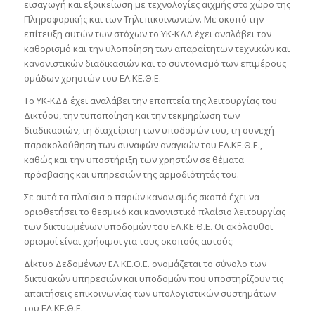
εισαγωγή και εξοικείωση με τεχνολογίες αιχμής στο χώρο της
Πληροφορικής και των Τηλεπικοινωνιών. Με σκοπό την
επίτευξη αυτών των στόχων το ΥΚ-ΚΔΔ έχει αναλάβει τον
καθορισμό και την υλοποίηση των απαραίτητων τεχνικών και
κανονιστικών διαδικασιών και το συντονισμό των επιμέρους
ομάδων χρηστών του ΕΛ.ΚΕ.Θ.Ε.
Το ΥΚ-ΚΔΔ έχει αναλάβει την εποπτεία της λειτουργίας του
Δικτύου, την τυποποίηση και την τεκμηρίωση των
διαδικασιών, τη διαχείριση των υποδομών του, τη συνεχή
παρακολούθηση των συναφών αναγκών του ΕΛ.ΚΕ.Θ.Ε.,
καθώς και την υποστήριξη των χρηστών σε θέματα
πρόσβασης και υπηρεσιών της αρμοδιότητάς του.
Σε αυτά τα πλαίσια ο παρών κανονισμός σκοπό έχει να
οριοθετήσει το θεσμικό και κανονιστικό πλαίσιο λειτουργίας
των δικτυωμένων υποδομών του ΕΛ.ΚΕ.Θ.Ε. Οι ακόλουθοι
ορισμοί είναι χρήσιμοι για τους σκοπούς αυτούς:
Δίκτυο Δεδομένων ΕΛ.ΚΕ.Θ.Ε. ονομάζεται το σύνολο των
δικτυακών υπηρεσιών και υποδομών που υποστηρίζουν τις
απαιτήσεις επικοινωνίας των υπολογιστικών συστημάτων
του ΕΛ.ΚΕ.Θ.Ε.