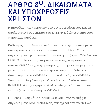
Ο
ΆΡΘΡΟ 8
. ΔΙΚΑΙΩΜΑΤΑ
ΚΑΙ ΥΠΟΧΡΕΩΣΕΙΣ
ΧΡΗΣΤΩΝ
Η πρόσβαση των χρηστών στο Δίκτυο Δεδομένων και τα
υπολογιστικά συστήματα του ΕΛ.ΚΕ.Θ.Ε. διέπεται από τους
παρακάτω κανόνες:
Κάθε πρίζα του Δικτύου Δεδομένων ενεργοποιείται μετά από
αίτηση του υπευθύνου προσωπικού του ΕΛ.ΚΕ.Θ.Ε. για το
συγκεκριμένο χώρο όπου βρίσκεται η πρίζα, στο ΥΚ-ΚΔΔ του
ΕΛ.ΚΕ.Θ.Ε. Παρόμοια, υπηρεσίες που τυχόν προσφέρονται
από το ΥΚ-ΚΔΔ (π.χ. λογαριασμός χρήστη, κτλ.) παρέχονται
μετά από αίτηση του ενδιαφερομένου, στα πλαίσια των
δυνατοτήτων του ΥΚ-ΚΔΔ και της πολιτικής του ΥΚ-ΚΔΔ για
“Κατανεμημένη Λειτουργία” του Δικτύου Δεδομένων του
ΕΛ.ΚΕ.Θ.Ε. Η συγκεκριμένη διαδικασία για κάθε περίπτωση
καθορίζεται με ευθύνη του ΥΚ-ΚΔΔ.
Η IP διεύθυνση κάθε διαδικτυωμένου υπολογιστή (με
συγκεκριμένη MAC διεύθυνση) παρέχεται από το ΥΚ-ΚΔΔ.