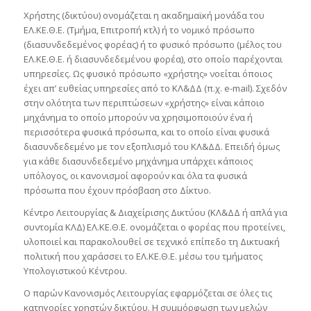
Χρήστης (δικτύου) ονομάζεται η ακαδημαϊκή μονάδα του
ΕΛ.ΚΕ.Θ.Ε. (Τμήμα, Επιτροπή κτλ) ή το νομικό πρόσωπο
(διασυνδεδεμένος φορέας) ή το φυσικό πρόσωπο (μέλος του
ΕΛ.ΚΕ.Θ.Ε. ή διασυνδεδεμένου φορέα), στο οποίο παρέχονται
υπηρεσίες. Ως φυσικό πρόσωπο «χρήστης» νοείται όποιος
έχει απ’ ευθείας υπηρεσίες από το ΚΛ&ΔΔ (π.χ. e-mail). Σχεδόν
στην ολότητα των περιπτώσεων «χρήστης» είναι κάποιο
μηχάνημα το οποίο μπορούν να χρησιμοποιούν ένα ή
περισσότερα φυσικά πρόσωπα, και το οποίο είναι φυσικά
διασυνδεδεμένο με τον εξοπλισμό του ΚΛ&ΔΔ. Επειδή όμως
για κάθε διασυνδεδεμένο μηχάνημα υπάρχει κάποιος
υπόλογος, οι κανονισμοί αφορούν και όλα τα φυσικά
πρόσωπα που έχουν πρόσβαση στο Δίκτυο.
Κέντρο Λειτουργίας & Διαχείρισης Δικτύου (ΚΛ&ΔΔ ή απλά για
συντομία ΚΛΔ) ΕΛ.ΚΕ.Θ.Ε. ονομάζεται ο φορέας που προτείνει,
υλοποιεί και παρακολουθεί σε τεχνικό επίπεδο τη Δικτυακή
πολιτική που χαράσσει το ΕΛ.ΚΕ.Θ.Ε. μέσω του τμήματος
Υπολογιστικού Κέντρου.
Ο παρών Κανονισμός Λειτουργίας εφαρμόζεται σε όλες τις
κατηγορίες χρηστών δικτύου. Η συμμόρφωση των μελών