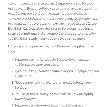
των υπηρεσιών του τηλεφωνικού δικτύου και του δικτύου
δεδομένων. Είναι υπεύθυνο για το συνεχή ανασχεδιασμό και
αναβάθμιση του δικτύου τηλεματικής, σύμφωνα με τις
τεχνολογικές εξελίξεις και τις τεχνοοικονομικές δυνατότητες,
στα πλαίσια της γενικότερης πολιτικής που ορίζει το Δ.Σ. του
ΕΛ.ΚΕ.Θ.Ε. Κανένας άλλος δεν έχει το δικαίωμα προσθήκης
ενεργού ή παθητικού εξοπλισμού στο δίκτυο επικοινωνιών
του ΕΛ.ΚΕ.Θ.Ε. χωρίς προηγούμενη έγγραφη έγκριση.
Ειδικότερα οι αρμοδιότητες του ΥΚ-ΚΔΔ περιλαμβάνουν τα
εξής:
Εγκατάσταση και λειτουργία δικτυακών υπηρεσιών
καθώς και ενσωμάτωση νέων.
Σχεδιασμό της βέλτιστης τοπολογίας και διάρθρωσης του
εξοπλισμού.
Προγραμματισμό και υλοποίηση αναβαθμίσεων του
δικτύου.
Επίβλεψη της λειτουργίας του δικτύου και διαχείριση
των πόρων του.
Εγκατάσταση νέων συνδέσεων και αλλαγή των