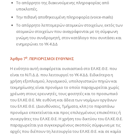
Το απόρρητο της διακινούμενης πληροφορίας από
υποκλοπές.
Την πιθανή αποθηκευμένη πληροφορία (voice-mails)
Το απόρρητο λεπτομερών ατομικών στοιχείων, εκτός των
ατομικών στοιχείων που αναγράφονται με τη σύμφωνη
γνώμη του συνδρομητή, στον κατάλογο που συντάσει και
ενημερώνει το ΥΚ-ΚΔΔ
ο
Άρθρο
7
. ΠΕΡΙΟΡΙΣΜΟΙ ΕΥΘΥΝΗΣ
Η ενότητα αυτή αναφέρεται ουσιαστικά στο ΕΛ.ΚΕ.Θ.Ε. που
είναι το Ν.Π.Δ.Δ. που λειτουργεί το ΥΚ-ΚΔΔ. Ειδικότερα η
χρήση εξοπλισμού, λογισμικού, υπολογιστικών πηγών και
τεκμηρίωσης είναι προνόμιο το οποίο παραχωρείται χωρίς
χρέωση στους ερευνητές, τους φοιτητές και το προσωπικό
του ΕΛ.ΚΕ.Θ.Ε. Με ευθύνη και άδεια των νομίμων οργάνων
του ΕΛ.ΚΕ.Θ.Ε. (Διευθύνσεις, Τμήματα, κλπ.) το παραπάνω
προνόμιο επεκτείνεται και προς επιλεγμένους επισκέπτες ή
συνεργάτες του ΕΛ.ΚΕ.Θ.Ε. Η χρήση του δικτύου του ΕΛ.ΚΕ.Θ.Ε.
παραχωρείται για συγκεκριμένους σκοπούς σύμφωνα με τις
αρχές που διέπουν τη λειτουργία του ΕΛ.ΚΕ.Θ.Ε. και σε καμία