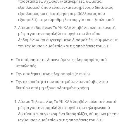
προστασία των χώρων (κατανεμητές, δωμάτια
εξοπλισμού) όπου είναι εγκατεστημένος ο δικτυακός
εξοπλισμός και η διατήρηση περιβάλλοντος που
εξασφαλίζει την εύρυθμη λειτουργία του εξοπλισμού.
Δίκτυο δεδομένων Το ΥΚ-ΚΔΔ λαμβάνει όλα τα δυνατά
μέτρα για την ασφαλή λειτουργία του δικτύου
δεδομένων και συγκεκριμένα διασφαλίζει, σύμφωνα με
την ισχύουσα νομοθεσία και τις αποφάσεις του Δ.Σ.:
Το απόρρητο της διακινούμενης πληροφορίας από
υποκλοπές.
Την αποθηκευμένη πληροφορία (e-mails)
Την ακεραιότητα των συστημάτων των κόμβων του
δικτύου από μη εξουσιοδοτημένη χρήση
Δίκτυο Τηλεφωνίας Το ΥΚ-ΚΔΔ λαμβάνει όλα τα δυνατά
μέτρα για την ασφαλή λειτουργία του τηλεφωνικού
δικτύου και συγκεκριμένα διασφαλίζει, σύμφωνα με την
ισχύουσα νομοθεσία και τις αποφάσεις του Δ.Σ.: