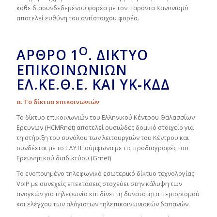
κάθε διασυνδεδεμένου φορέα με τον παρόντα Κανονισμό
αποτελεί ευθύνη του αντίστοιχου φορέα.
Ο
ΆΡΘΡΟ 1
. ΔΊΚΤΥΟ
ΕΠΙΚΟΙΝΩΝΙΏΝ
ΕΛ.ΚΕ.Θ.Ε. ΚΑΙ ΥΚ-ΚΔΔ
α. Το δίκτυο επικοινωνιών
Το δίκτυο επικοινωνιών του Ελληνικού Κέντρου Θαλασσίων
Ερευνων (HCMRnet) αποτελεί ουσιώδες δομικό στοιχείο για
τη στήριξη του συνόλου των λειτουργιών του Κέντρου και
συνδέεται με το ΕΔΥΤΕ σύμφωνα με τις προδιαγραφές του
Ερευνητικού διαδικτύου (Grnet)
Το ενοποιημένο τηλεφωνικό εσωτερικό δίκτυο τεχνολογίας
VoIP με συνεχείς επεκτάσεις στοχεύει στην κάλυψη των
αναγκών για τηλεφωνία και δίνει τη δυνατότητα περιορισμού
και ελέγχου των αλόγιστων τηλεπικοινωνιακών δαπανών.