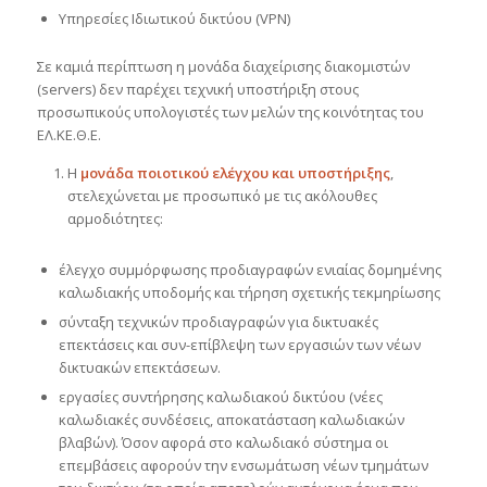
Υπηρεσίες Ιδιωτικού δικτύου (VPN)
Σε καμιά περίπτωση η μονάδα διαχείρισης διακομιστών
(servers) δεν παρέχει τεχνική υποστήριξη στους
προσωπικούς υπολογιστές των μελών της κοινότητας του
ΕΛ.ΚΕ.Θ.Ε.
Η
μονάδα
ποιοτικού ελέγχου και υποστήριξης
,
στελεχώνεται με προσωπικό με τις ακόλουθες
αρμοδιότητες:
έλεγχο συμμόρφωσης προδιαγραφών ενιαίας δομημένης
καλωδιακής υποδομής και τήρηση σχετικής τεκμηρίωσης
σύνταξη τεχνικών προδιαγραφών για δικτυακές
επεκτάσεις και συν-επίβλεψη των εργασιών των νέων
δικτυακών επεκτάσεων.
εργασίες συντήρησης καλωδιακού δικτύου (νέες
καλωδιακές συνδέσεις, αποκατάσταση καλωδιακών
βλαβών). Όσον αφορά στο καλωδιακό σύστημα οι
επεμβάσεις αφορούν την ενσωμάτωση νέων τμημάτων