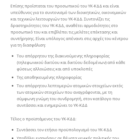
Επίσης προΐσταται του προσωπικού του ΥΚ-ΚΔΔ και είναι
υπεύθυνος για το συντονισμό των διοικητικών, οικονομικών
και τεχνικών λειτουργιών του ΥΚ-ΚΔΔ. Συντονίζει τις
δραστηριότητες του ΥΚ-ΚΔΔ, αναθέτει αρμοδιότητες στο
προσωπικό του και επιβλέπει τις μελέτες επέκτασης και
συντήρησης. Είναι υπόλογος απέναντι στις αρχές του κέντρου
για τη διασφάλιση:
Του απόρρητου της διακινούμενης πληροφορίας
(τηλεφωνικού δικτύου και δικτύου δεδομένων) από κάθε
φύσεως αλλοιώσεις και από υποκλοπές
Της αποθηκευμένης πληροφορίας
Του απόρρητου λεπτομερών ατομικών στοιχείων εκτός
των ατομικών στοιχείων που αναγράφονται, με τη
σύμφωνη γνώμη του συνδρομητή, στον κατάλογο που
συντάσσει και ενημερώνει το ΥΚ-ΚΔΔ
Τέλος ο προϊστάμενος του ΥΚ-ΚΔΔ:
Συντάσσει τον ετήσιο προϋπολογισμό του ΥΚ-ΚΔΔ
Υποβάλει εισηγήσεις σε θέματα γενικής πολιτικής του