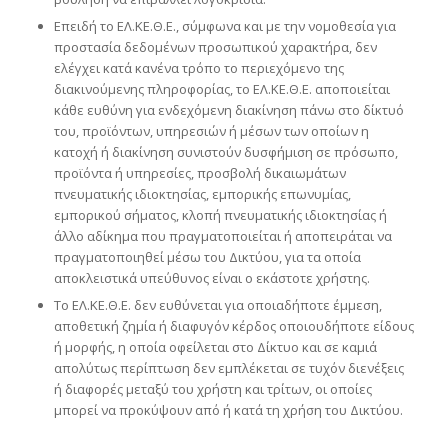
Επειδή το ΕΛ.ΚΕ.Θ.Ε., σύμφωνα και με την νομοθεσία για
προστασία δεδομένων προσωπικού χαρακτήρα, δεν
ελέγχει κατά κανένα τρόπο το περιεχόμενο της
διακινούμενης πληροφορίας, το ΕΛ.ΚΕ.Θ.Ε. αποποιείται
κάθε ευθύνη για ενδεχόμενη διακίνηση πάνω στο δίκτυό
του, προϊόντων, υπηρεσιών ή μέσων των οποίων η
κατοχή ή διακίνηση συνιστούν δυσφήμιση σε πρόσωπο,
προϊόντα ή υπηρεσίες, προσβολή δικαιωμάτων
πνευματικής ιδιοκτησίας, εμπορικής επωνυμίας,
εμπορικού σήματος, κλοπή πνευματικής ιδιοκτησίας ή
άλλο αδίκημα που πραγματοποιείται ή αποπειράται να
πραγματοποιηθεί μέσω του Δικτύου, για τα οποία
αποκλειστικά υπεύθυνος είναι ο εκάστοτε χρήστης.
Το ΕΛ.ΚΕ.Θ.Ε. δεν ευθύνεται για οποιαδήποτε έμμεση,
αποθετική ζημία ή διαφυγόν κέρδος οποιουδήποτε είδους
ή μορφής, η οποία οφείλεται στο Δίκτυο και σε καμιά
απολύτως περίπτωση δεν εμπλέκεται σε τυχόν διενέξεις
ή διαφορές μεταξύ του χρήστη και τρίτων, οι οποίες
μπορεί να προκύψουν από ή κατά τη χρήση του Δικτύου.