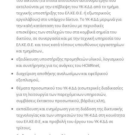
του δικτύου (τα οποία αποτελούν αυτόνομα έργα που
εκτελούνται με την επίβλεψη του ΥΚ-ΚΔΔ από το τμήμα
τεχνικής υποστήριξης του ΕΛ.ΚΕ.Θ.Ε. ή εξωτερικούς
εργολάβους) στο υπάρχον δίκτυο. Το ΥΚ-ΚΔΔ μεριμνά για
την καλή κατάσταση του δικτύου με περιοδικές
επισκέψεις των στελεχών του στα κομβικά σημεία του
δικτύου, σε συνεργασία και με την τεχνική υπηρεσία του
ΕΛ.ΚΕ.Θ.Ε. και τους κατά τόπους υπευθύνους εργαστηρίων
και τμημάτων.,
εξειδίκευση υποστήριξης προμηθειών υλικού, λογισμικού
και συντήρησης για τις ανάγκες του HCMRnet,
διαχείριση αποθήκης αναλωσίμων και εφεδρικού
εξοπλισμού,
θέματα προσωπικού του ΥΚ-ΚΔΔ (εσωτερικές διαδικασίες
για τη λειτουργία των παρεχόμενων υπηρεσιών,
συμβάσεις έκτακτου προσωπικού, βάρδιες κλπ),
εκπαίδευση και ενημέρωση για τη διάδοση της δικτυακής
τεχνολογίας και των υπηρεσιών του ΥΚ-ΚΔΔ στη κοινότητα
του ΕΛ.ΚΕ.Θ.Ε, και προβολή του έργου του ΥΚ-ΚΔΔ σε
τρίτους,