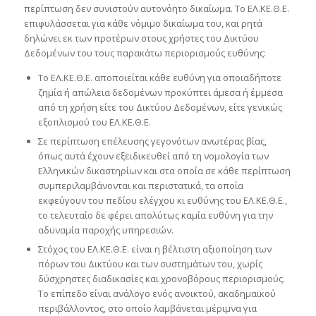
περίπτωση δεν συνιστούν αυτονόητο δικαίωμα. Το ΕΛ.ΚΕ.Θ.Ε.
επιφυλάσσεται για κάθε νόμιμο δικαίωμα του, και ρητά
δηλώνει εκ των προτέρων στους χρήστες του Δικτύου
Δεδομένων του τους παρακάτω περιορισμούς ευθύνης:
Το ΕΛ.ΚΕ.Θ.Ε. αποποιείται κάθε ευθύνη για οποιαδήποτε
ζημία ή απώλεια δεδομένων προκύπτει άμεσα ή έμμεσα
από τη χρήση είτε του Δικτύου Δεδομένων, είτε γενικώς
εξοπλισμού του ΕΛ.ΚΕ.Θ.Ε.
Σε περίπτωση επέλευσης γεγονότων ανωτέρας βίας,
όπως αυτά έχουν εξειδικευθεί από τη νομολογία των
Ελληνικών δικαστηρίων και στα οποία σε κάθε περίπτωση
συμπεριλαμβάνονται και περιστατικά, τα οποία
εκφεύγουν του πεδίου ελέγχου κι ευθύνης του ΕΛ.ΚΕ.Θ.Ε.,
το τελευταίο δε φέρει απολύτως καμία ευθύνη για την
αδυναμία παροχής υπηρεσιών.
Στόχος του ΕΛ.ΚΕ.Θ.Ε. είναι η βέλτιστη αξιοποίηση των
πόρων του Δικτύου και των συστημάτων του, χωρίς
δύσχρηστες διαδικασίες και χρονοβόρους περιορισμούς.
Το επίπεδο είναι ανάλογο ενός ανοικτού, ακαδημαϊκού
περιβάλλοντος, στο οποίο λαμβάνεται μέριμνα για