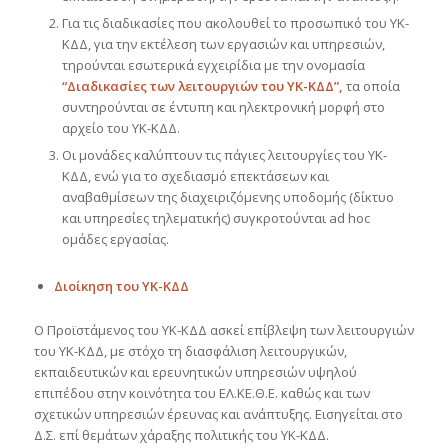
Για τις διαδικασίες που ακολουθεί το προσωπικό του ΥΚ-
ΚΔΔ, για την εκτέλεση των εργασιών και υπηρεσιών,
τηρούνται εσωτερικά εγχειρίδια με την ονομασία
“Διαδικασίες των λειτουργιών του ΥΚ-ΚΔΔ”,
τα οποία
συντηρούνται σε έντυπη και ηλεκτρονική μορφή στο
αρχείο του ΥΚ-ΚΔΔ.
Οι μονάδες καλύπτουν τις πάγιες λειτουργίες του ΥΚ-
ΚΔΔ, ενώ για το σχεδιασμό επεκτάσεων και
αναβαθμίσεων της διαχειριζόμενης υποδομής (δίκτυο
και υπηρεσίες τηλεματικής) συγκροτούνται ad hoc
ομάδες εργασίας.
Δ
ιοίκηση του ΥΚ-ΚΔΔ
Ο Προϊστάμενος του ΥΚ-ΚΔΔ ασκεί επίβλεψη των λειτουργιών
του ΥΚ-ΚΔΔ, με στόχο τη διασφάλιση λειτουργικών,
εκπαιδευτικών και ερευνητικών υπηρεσιών υψηλού
επιπέδου στην κοινότητα του ΕΛ.ΚΕ.Θ.Ε. καθώς και των
σχετικών υπηρεσιών έρευνας και ανάπτυξης. Εισηγείται στο
Δ.Σ. επί θεμάτων χάραξης πολιτικής του ΥΚ-ΚΔΔ.