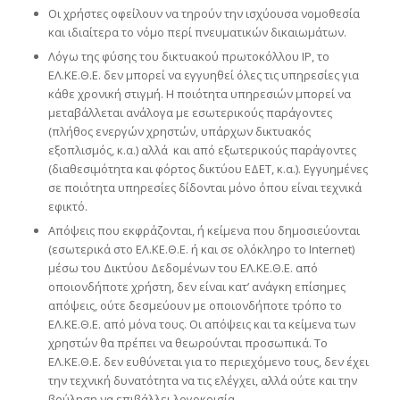
Οι χρήστες οφείλουν να τηρούν την ισχύουσα νομοθεσία
και ιδιαίτερα το νόμο περί πνευματικών δικαιωμάτων.
Λόγω της φύσης του δικτυακού πρωτοκόλλου IP, το
ΕΛ.ΚΕ.Θ.Ε. δεν μπορεί να εγγυηθεί όλες τις υπηρεσίες για
κάθε χρονική στιγμή. Η ποιότητα υπηρεσιών μπορεί να
μεταβάλλεται ανάλογα με εσωτερικούς παράγοντες
(πλήθος ενεργών χρηστών, υπάρχων δικτυακός
εξοπλισμός, κ.α.) αλλά και από εξωτερικούς παράγοντες
(διαθεσιμότητα και φόρτος δικτύου ΕΔΕΤ, κ.α.). Εγγυημένες
σε ποιότητα υπηρεσίες δίδονται μόνο όπου είναι τεχνικά
εφικτό.
Απόψεις που εκφράζονται, ή κείμενα που δημοσιεύονται
(εσωτερικά στο ΕΛ.ΚΕ.Θ.Ε. ή και σε ολόκληρο το Internet)
μέσω του Δικτύου Δεδομένων του ΕΛ.ΚΕ.Θ.Ε. από
οποιονδήποτε χρήστη, δεν είναι κατ’ ανάγκη επίσημες
απόψεις, ούτε δεσμεύουν με οποιονδήποτε τρόπο το
ΕΛ.ΚΕ.Θ.Ε. από μόνα τους. Οι απόψεις και τα κείμενα των
χρηστών θα πρέπει να θεωρούνται προσωπικά. Το
ΕΛ.ΚΕ.Θ.Ε. δεν ευθύνεται για το περιεχόμενο τους, δεν έχει
την τεχνική δυνατότητα να τις ελέγχει, αλλά ούτε και την
βούληση να επιβάλλει λογοκρισία.