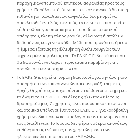
παροχή ικανοποιητικού επιπέδου ασφαλείας προς τους
χρήστες. Παρόλα αυτά, όπως και σε κάθε ανοικτό δίκτυο η
πιθανότητα παραβιάσεων ασφαλείας δεν μπορεί να
αποκλεισθεί εντελώς. Συνεπώς, το ΕΛ.ΚΕ.Θ.Ε. αποποιείται
κάθε ευθύνη για οποιαδήποτε παραβίαση ιδιωτικού
απόρρητου, κλοπή πληροφοριών, αλλοίωση ή απώλεια
δεδομένων, και γενικά κάθε βλάβη που προκύπτει άμεσα
ή έμμεσα εξαιτίας της έλλειψης ή δυσλειτουργίας των
μηχανισμών ασφαλείας του. Το ΕΛ.ΚΕ.Θ.Ε. δεσμέυεται ότι
θα διερευνά ενδελεχώς περιστατικά παραβίασης της
ασφάλειας των συστημάτων του.
Το ΕΛ.ΚΕ.Θ.Ε. τηρεί τη νόμιμη διαδικασία για την άρση του
απορρήτου των επικοινωνιών και συνεργάζεται με τις
Αρχές. Οι χρήστες υποχρεούνται να σέβονται τη φήμη και
το όνομα του ΕΛ.ΚΕ.Θ.Ε. σε όλες τις ηλεκτρονικές τους
δραστηριότητες. Οι χρήστες είναι προσωπικά υπεύθυνοι
και ατομικά υπόλογοι έναντι του ΕΛ.ΚΕ.Θ.Ε. για κακόβουλη
χρήση των δικτυακών και υπολογιστικών υποδομών που
τους διατίθενται. Το Ίδρυμα δεν φέρει ουδεμία απολύτως
ευθύνη για τις ενέργειες των χρηστών μέσω των
ηλεκτρονικών υπηρεσιών του ΕΛ.ΚΕ.Θ.Ε..