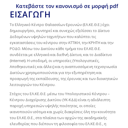
Κατεβάστε τον κανονισμό σε μορφή pdf
ΕΙΣΑΓΩΓΗ
Το Ελληνικό Κέντρο Θαλασσίων Ερευνών (ΕΛ.ΚΕ.Θ.Ε.) έχει
δημιουργήσει, συντηρεί και συνεχώς εξελίσσει το Δίκτυο
Δεδομένων υψηλών ταχυτήτων που καλύπτει τις
εγκαταστάσεις του κέντρου στην ΑΤΤΙΚΗ, την ΚΡΗΤΗ και την
ΡΟΔΟ. Μέσω του Δικτύου κάθε τμήμα του ΕΛ.ΚΕ.Θ.Ε.
συνδέεται με ελληνικά και διεθνή Δίκτυα, και το Διαδίκτυο
(Internet). Η υποδομή, οι υπηρεσίες (Υπολογιστικές,
Αποθηκευτικές και άλλες) και η αναπτυσσόμενη τεχνογνωσία
Δικτύων χρησιμοποιούνται για την εξυπηρέτηση και
προαγωγή της εκπαίδευσης, της έρευνας και των διοικητικών
λειτουργιών του Κέντρου.
Στόχος του ΕΛ.ΚΕ.Θ.Ε. μέσω του Υπολογιστικού Κέντρου –
Κέντρου Διαχείρισης Δικτύου (ΥΚ-ΚΔΔ) είναι η αδιάλειπτη
παροχή υπηρεσιών υψηλής ποιότητας, οι οποίες
ικανοποιούν ισότιμα και χωρίς διακρίσεις όλη την κοινότητα
του ΕΛ.ΚΕ.Θ.Ε., στα πλαίσια των αρχών της ακαδημαϊκής
ελευθερίας που διέπουν τη φιλοσοφία του ΕΛ.ΚΕ.Θ.Ε., η