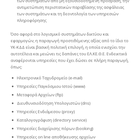
των συστημάτων από μη εξουσιοδοτημένη πρόσβαση, την
αντιμετώπιση περιστατικών παραβίασης της ασφάλειας
των συστημάτων και τη δεοντολογία των υπηρεσιών
πληροφόρησης
Όσο αφορά στο λογισμικό συστημάτων δικτύου και
εφαρμογών, η παραγωγή προστιθέμενης αξίας από το ίδιο το
ΥΚ-ΚΔΔ είναι βασική πολιτική επιλογή, η οποία ενισχύει την
αυτοτέλεια και μειώνει τις δαπάνες του ΕΛ.ΚΕ.Θ.Ε. Ενδεικτικά
αναφέρονται υπηρεσίες που έχει δώσει σε πλήρη παραγωγή,
όπως:
Ηλεκτρονικό Ταχυδρομείο (e-mail)
Υπηρεσίες Παγκόσμιου Ιστού (www)
Μεταφορά Αρχείων (ftp)
Διευθυνσιοδότηση Υπολογιστών (dns)
Υπηρεσίες Ενδιάμεσου (proxy)
Καταλογογράφιση (directory service)
Υπηρεσίες διαχείρισης πόρων (booking)
Υπηρεσίες on line αποθήκευσης αρχείων