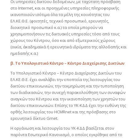
Οι υπηρεσίες δικτύου δεδομένων, με ταχύτατη πρόσβαση
στο Internet, και οι προηγμένες υπηρεσίες πληροφορικής
ικανοποιούν ισότιμα όλα τα μέλη της κοινότητας του
ΕΛ.ΚΕ.Θ.Ε. (φοιτητές, τεχνικό προσωπικό, ερευνητές,
διοικητικό προσωπικό κ.α.) τα οποία μπορούν να
χρησιμοποιήσουν τις δικτυακές υπηρεσίες τόσο από τους
χώρους του Κέντρου, όσο και από εξωτερικούς χώρους
(οικία, άκαδημαϊκά ή ερευνητικά ιδρύματα της αλλοδαπής και
ημεδαπής κ.α.)
β. Το Υπολογιστικό Κέντρο – Κέντρο Διαχείρισης Δικτύων
Το Υπολογιστικό Κέντρο – Κέντρο Διαχείρισης Δικτύων του
ΕΛ.ΚΕ.Θ.Ε. έχει αναλάβει την εποπτεία της λειτουργίας του
δικτύου επικοινωνιών, την τεκμηρίωση και την τυποποίηση
των διαδικασιών, την συνεχή παρακολούθηση των συναφών
αναγκών του Κέντρου και την ικανοποίηση των χρηστών του
δικτύου επικοινωνιών. Επίσης το ΥΚ-ΚΔΔ έχει την ευθύνη της
ορθής λειτουργίας του HCMRnet και της πρόσβασης στο
ερευνητικό δίκτυο Grnet.
Η οργάνωση και λειτουργία του ΥΚ-ΚΔΔ βασίζεται στον
παρόντα Εσωτερικό Κανονισμό, ο οποίος εγκρίθηκε από το