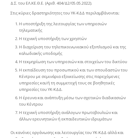
Δ.Σ. του ΕΛ.ΚΕ.Θ.Ε. (Αριθ. 404/Δ2/05.05.2022).
Στις κύριες δραστηριότητες του ΥΚ-ΚΔΔ περιλαμβάνονται:
Η υποστήριξη της λειτουργίας των υπηρεσιών
τηλεματικής
Η τεχνική υποστήριξη των χρηστών
Η διαχείριση του τηλεπικοινωνιακού εξοπλισμού και της
καλωδιακής υποδομής
Η τεκμηρίωση των υπηρεσιών και στοιχείων του δικτύου
Η εκπαίδευση του προσωπικού και των σπουδαστών του
Κέντρου με σεμινάρια εξοικείωσης στις παρεχόμενες
υπηρεσίες και/ή τη συμμετοχή τους σε βοηθητικές
υπηρεσίες του ΥΚ-ΚΔΔ.
Η έρευνα και ανάπτυξη μέσω των σχετικών διαδικασιών
του Κέντρου
Η τεχνική υποστήριξη ανάλογων πρωτοβουλιών και
άλλων ερευνητικών ή εκπαιδευτικών ιδρυμάτων
Οι κανόνες οργάνωσης και λειτουργίας του ΥΚ-ΚΔΔ αλλά και