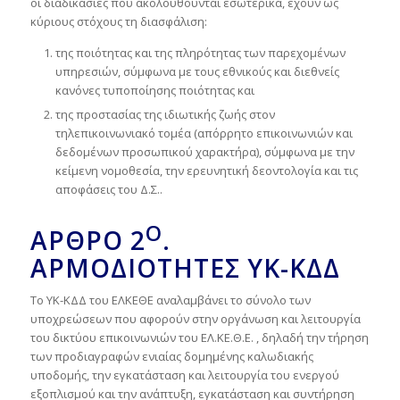
οι διαδικασίες που ακολουθούνται εσωτερικά, έχουν ως
κύριους στόχους τη διασφάλιση:
της ποιότητας και της πληρότητας των παρεχομένων
υπηρεσιών, σύμφωνα με τους εθνικούς και διεθνείς
κανόνες τυποποίησης ποιότητας και
της προστασίας της ιδιωτικής ζωής στον
τηλεπικοινωνιακό τομέα (απόρρητο επικοινωνιών και
δεδομένων προσωπικού χαρακτήρα), σύμφωνα με την
κείμενη νομοθεσία, την ερευνητική δεοντολογία και τις
αποφάσεις του Δ.Σ..
Ο
ΆΡΘΡΟ
2
.
ΑΡΜΟΔΙΌΤΗΤΕΣ
ΥΚ-ΚΔΔ
Το ΥΚ-ΚΔΔ του ΕΛΚΕΘΕ αναλαμβάνει το σύνολο των
υποχρεώσεων που αφορούν στην οργάνωση και λειτουργία
του δικτύου επικοινωνιών του ΕΛ.ΚΕ.Θ.Ε. , δηλαδή την τήρηση
των προδιαγραφών ενιαίας δομημένης καλωδιακής
υποδομής, την εγκατάσταση και λειτουργία του ενεργού
εξοπλισμού και την ανάπτυξη, εγκατάσταση και συντήρηση