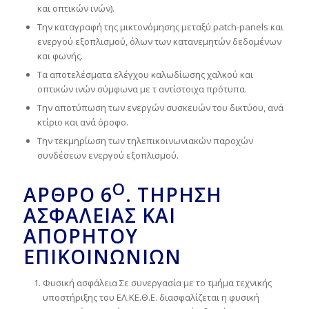
και οπτικών ινών).
Την καταγραφή της μικτονόμησης μεταξύ patch-panels και
ενεργού εξοπλισμού, όλων των κατανεμητών δεδομένων
και φωνής.
Τα αποτελέσματα ελέγχου καλωδίωσης χαλκού και
οπτικών ινών σύμφωνα με τ αντίστοιχα πρότυπα.
Την αποτύπωση των ενεργών συσκευών του δικτύου, ανά
κτίριο και ανά όροφο.
Την τεκμηρίωση των τηλεπικοινωνιακών παροχών
συνδέσεων ενεργού εξοπλισμού.
Ο
ΆΡΘΡΟ
6
.
ΤΉΡΗΣΗ
ΑΣΦΆΛΕΙΑΣ ΚΑΙ
ΑΠΟΡΉΤΟΥ
ΕΠΙΚΟΙΝΩΝΙΏΝ
Φυσική ασφάλεια Σε συνεργασία με το τμήμα τεχνικής
υποστήριξης του ΕΛ.ΚΕ.Θ.Ε. διασφαλίζεται η φυσική