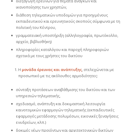
διεξαγωγή ερευνών για θέματα αναγκών και
ικανοποίησης των χρηστών,
διάθεση τηλεματικών υποδομών για προηγμένους
εκπαιδευτικού και ερευνητικούς σκοπούς σύμφωνα με τη
πολιτική του Κέντρου,
γραμματειακή υποστήριξη (αλληλογραφία, πρωτόκολλο,
αρχείο, βιβλιοθήκη)
πληροφορίες καταλόγου και παροχή πληροφοριών
σχετικά με τους χρήστες του δικτύου
Η
μονάδα
έρευνας και ανάπτυξης
, στελεχώνεται με
προσωπικό με τις ακόλουθες αρμοδιότητες:
σύνταξη προτάσεων αναβάθμισης του δικτύου και των
υπηρεσιών τηλεματικής,
σχεδιασμό, ανάπτυξη και δοκιμαστική λειτουργία
καινοτομικών εφαρμογών τηλεματικής (εκπαιδευτικές
εφαρμογές μετάδοσης πολυμέσων, εικονικές ξεναγήσεις
ενυδρείων, κλπ.)
δοκιμές νέων προϊόντων και αρχιτεκτονικών δικτύων