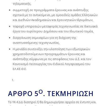
τηλεματικής,
συμμετοχή σε προγράμματα έρευνας και ανάπτυξης
σχετικά με το αντικείμενο, με ομοειδείς ομάδες Ελληνικών
και Διεθνών Ακαδημαϊκών και Ερευνητικών Ιδρυμάτων,
παροχή υπηρεσιών μεταφοράς τεχνογνωσίας σε δικτυακά
έργα του ευρύτερου Δημόσιου και του Ιδιωτικού τομέα,
διοργάνωση σεμιναρίων για τη διάχυση της
αναπτυσσόμενης τεχνογνωσίας,
Η μονάδα συντονίζει την υλοποίηση των εξωτερικών
χρηματοδοτούμενων προγραμμάτων έρευνας και
ανάπτυξης σύμφωνα με τις αποφάσεις του Δ.Σ. και τον
Κανονισμό Λειτουργίας του Ειδικού Λογαριασμού του
ΕΛ.ΚΕ.Θ.Ε.
Ο
ΆΡΘΡΟ
5
.
ΤΕΚΜΗΡΊΩΣΗ
Το ΥΚ-ΚΔΔ διατηρεί ή θα δημιουργήσει αρχεία σε έντυπη και