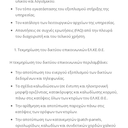
υλικού και λογισμικού.
Τον τόπο εγκατάστασης του εξοπλισμού στήριξης της
υπηρεσίας.
Τον κατάλογο των λειτουργικών αρχείων της υπηρεσίας.
Απαντήσεις σε συχνές ερωτήσεις (FAQ) από την πλευρά
του διαχειριστή και του τελικού χρήστη.
Τεκμηρίωση του δικτύου επικοινωνιών ΕΛ.ΚΕ.Θ.Ε.
Η τεκμηρίωση του δικτύου επικοινωνιών περιλαμβάνει:
Την αποτύπωση του ενεργού εξοπλισμού των δικτύων
δεδομένων και τηλεφωνίας.
Τα σχέδια καλωδιώσεων (σε έντυπη και ηλεκτρονική
μορφή) οριζόντιας, κατακόρυφης και καλωδίωσης κορμού,
πάνω στις κατόψεις όλων των κτιρίων του ΕΛ.ΚΕ.Θ.Ε..
Την αρίθμηση και αποτύπωση παροχών πάνω στις
κατόψεις των ορόφων των κτιρίων.
Την αποτύπωση των κατανεμητών (patch-panels,
οριολωρίδων, καλωδίων και συνδετικών χορδών χαλκού