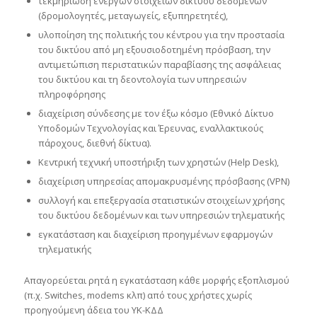
τεκμηρίωση ενεργών στοιχείων δικτύου δεδομένων
(δρομολογητές, μεταγωγείς, εξυπηρετητές),
υλοποίηση της πολιτικής του κέντρου για την προστασία
του δικτύου από μη εξουσιοδοτημένη πρόσβαση, την
αντιμετώπιση περιστατικών παραβίασης της ασφάλειας
του δικτύου και τη δεοντολογία των υπηρεσιών
πληροφόρησης
διαχείριση σύνδεσης με τον έξω κόσμο (Εθνικό Δίκτυο
Υποδομών Τεχνολογίας και Έρευνας, εναλλακτικούς
πάροχους, διεθνή δίκτυα).
Κεντρική τεχνική υποστήριξη των χρηστών (Help Desk),
διαχείριση υπηρεσίας απομακρυσμένης πρόσβασης (VPN)
συλλογή και επεξεργασία στατιστικών στοιχείων χρήσης
του δικτύου δεδομένων και των υπηρεσιών τηλεματικής
εγκατάσταση και διαχείριση προηγμένων εφαρμογών
τηλεματικής
Απαγορεύεται ρητά η εγκατάσταση κάθε μορφής εξοπλισμού
(π.χ. Switches, modems κλπ) από τους χρήστες χωρίς
προηγούμενη άδεια του ΥΚ-ΚΔΔ