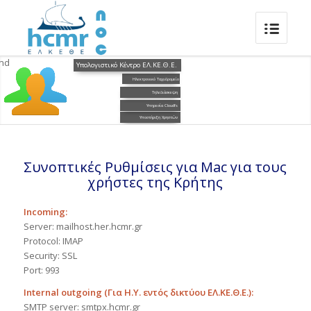
Υπολογιστικό Κέντρο ΕΛ.ΚΕ.Θ.Ε.
Ηλεκτρονικό Ταχυδρομείο
Τηλεδιάσκεψη
Υπηρεσία Cloudfs
Υποστήριξη Χρηστών
Συνοπτικές Ρυθμίσεις για Mac για τους
χρήστες της Κρήτης
Incoming:
Server: mailhost.her.hcmr.gr
Protocol: IMAP
Security: SSL
Port: 993
Internal outgoing (Για Η.Υ. εντός δικτύου ΕΛ.ΚΕ.Θ.Ε.):
SMTP server: smtpx.hcmr.gr