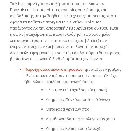
Το Υ.Κ. μεριμνά για την καλή κατάσταση του δικτύου.
Προβαίνει στις απαραίτητες εργασίες συντήρησης και
αναβάθμισης με την βοήθεια της τεχνικής υπηρεσίας σε ότι
αφορά τα παθητικά στοιχεία του Δικτύου. Κρίσιμος
παράγοντας για την αποδοτική λειτουργία του δικτύου είναι
η σωστή διαχείριση και παρακολούθηση των συνθηκών
λειτουργίας (φόρτος, στατιστικά στοιχεία, βλάβες) των
ενεργών στοιχείων και βασικών υπολογιστών παροχής
δικτυακών εφαρμογών μέσα από μια πλατφόρμα διαχείρισης
βασισμένη στο ανοικτά διεθνή πρότυπα (πχ. SNMP).
Παροχή δικτυακών υπηρεσιών
προστιθέμενης αξίας
. Ενδεικτικά αναφέρονται υπηρεσίες που το Υ.Κ. έχει
ήδη δώσει σε πλήρη παραγωγή όπως:
Ηλεκτρονικό Ταχυδρομείο (e-mail)
Υπηρεσίες Παγκόσμιου Ιστού (www)
Μεταφορά Αρχείων (ftp)
Διευθυνσιοδότηση Υπολογιστών (dns)
Υπηρεσίες Ενδιάμεσου (proxy)