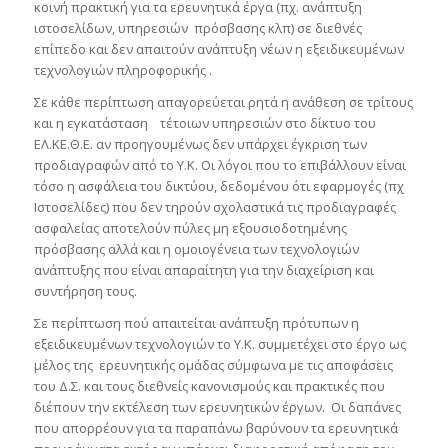
κοινή πρακτική για τα ερευνητικά έργα (πχ. ανάπτυξη
ιστοσελίδων, υπηρεσιών πρόσβασης κλπ) σε διεθνές
επίπεδο και δεν απαιτούν ανάπτυξη νέων η εξειδικευμένων
τεχνολογιών πληροφορικής .
Σε κάθε περίπτωση απαγορεύεται ρητά η ανάθεση σε τρίτους
και η εγκατάσταση τέτοιων υπηρεσιών στο δίκτυο του
ΕΛ.ΚΕ.Θ.Ε. αν προηγουμένως δεν υπάρχει έγκριση των
προδιαγραφών από το Υ.Κ. Οι λόγοι που το επιβάλλουν είναι
τόσο η ασφάλεια του δικτύου, δεδομένου ότι εφαρμογές (πχ
Ιστοσελίδες) που δεν τηρούν σχολαστικά τις προδιαγραφές
ασφαλείας αποτελούν πύλες μη εξουσιοδοτημένης
πρόσβασης αλλά και η ομοιογένεια των τεχνολογιών
ανάπτυξης που είναι απαραίτητη για την διαχείριση και
συντήρηση τους.
Σε περίπτωση πού απαιτείται ανάπτυξη πρότυπων η
εξειδικευμένων τεχνολογιών το Υ.Κ. συμμετέχει στο έργο ως
μέλος της ερευνητικής ομάδας σύμφωνα με τις αποφάσεις
του Δ.Σ. και τους διεθνείς κανονισμούς και πρακτικές που
διέπουν την εκτέλεση των ερευνητικών έργων. Οι δαπάνες
που απορρέουν για τα παραπάνω βαρύνουν τα ερευνητικά