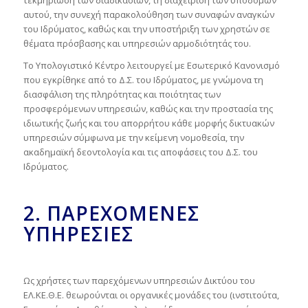
τεκμηρίωση των διαδικασιών, τη διαχείριση των υποδομών
αυτού, την συνεχή παρακολούθηση των συναφών αναγκών
του Ιδρύματος, καθώς και την υποστήριξη των χρηστών σε
θέματα πρόσβασης και υπηρεσιών αρμοδιότητάς του.
Το Υπολογιστικό Κέντρο λειτουργεί με Εσωτερικό Κανονισμό
που εγκρίθηκε από το Δ.Σ. του Ιδρύματος, με γνώμονα τη
διασφάλιση της πληρότητας και ποιότητας των
προσφερόμενων υπηρεσιών, καθώς και την προστασία της
ιδιωτικής ζωής και του απορρήτου κάθε μορφής δικτυακών
υπηρεσιών σύμφωνα με την κείμενη νομοθεσία, την
ακαδημαϊκή δεοντολογία και τις αποφάσεις του Δ.Σ. του
Ιδρύματος.
2. ΠΑΡΕΧΟΜΕΝΕΣ
ΥΠΗΡΕΣΙΕΣ
Ως χρήστες των παρεχόμενων υπηρεσιών Δικτύου του
ΕΛ.ΚΕ.Θ.Ε. θεωρούνται οι οργανικές μονάδες του (ινστιτούτα,