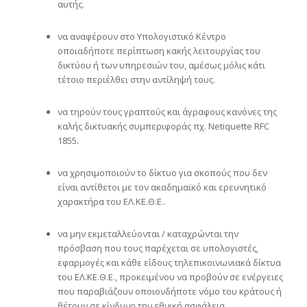
αυτής.
να αναφέρουν στο Υπολογιστικό Κέντρο
οποιαδήποτε περίπτωση κακής λειτουργίας του
δικτύου ή των υπηρεσιών του, αμέσως μόλις κάτι
τέτοιο περιέλθει στην αντίληψή τους.
να τηρούν τους γραπτούς και άγραφους κανόνες της
καλής δικτυακής συμπεριφοράς πχ. Netiquette RFC
1855.
να χρησιμοποιούν το δίκτυο για σκοπούς που δεν
είναι αντίθετοι με τον ακαδημαϊκό και ερευνητικό
χαρακτήρα του ΕΛ.ΚΕ.Θ.Ε..
να μην εκμεταλλεύονται / καταχρώνται την
πρόσβαση που τους παρέχεται σε υπολογιστές,
εφαρμογές και κάθε είδους τηλεπικοινωνιακά δίκτυα
του ΕΛ.ΚΕ.Θ.Ε., προκειμένου να προβούν σε ενέργειες
που παραβιάζουν οποιονδήποτε νόμο του κράτους ή
θέτουν σε κίνδυνο την εθνική ασφάλεια
.