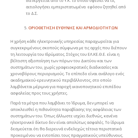
διενεργείται από το Υ.Κ. το οποίο οφείλει να τις
αιτιολογήσει εμπεριστατωμένα εφόσον ζητηθεί από
το Δ.Σ.
ΟΡΙΟΘΕΤΗΣΗ ΕΥΘΥΝΗΣ ΚΑΙ ΑΡΜΟΔΙΟΤΗΤΩΝ
Η χρήση κάθε ηλεκτρονικής υπηρεσίας παραχωρείται για
συγκεκριμένους σκοπούς σύμφωνα με τις αρχές που διέπουν
τη λειτουργία του Ιδρύματος. Στόχος του ΕΛ.ΚΕ.Θ.Ε. είναι η
βέλτιστη αξιοποίηση των πόρων του Δικτύου και των
συστημάτων του, χωρίς γραφειοκρατικές διαδικασίες και
χρονοβόρους περιορισμούς. Το επίπεδο είναι ανάλογο ενός
ακαδημαϊκού-ερευνητικού περιβάλλοντος, στο οποίο
λαμβάνεται μέριμνα για παροχή ικανοποιητικού επιπέδου
ασφαλείας προς τους χρήστες.
Παρά τα μέτρα που λαμβάνει το Ίδρυμα, δεν μπορεί να
αποκλεισθεί η πιθανότητα παραβίασης της ασφάλειας των
συστημάτων του. Όπως άλλωστε ισχύει διεθνώς, κανένα
ηλεκτρονικό δίκτυο δεν είναι απολύτως ασφαλές. Το ίδρυμα
δεσμεύεται ότι θα διερευνά ενδελεχώς τέτοια περιστατικά
προκειμένου να εντοπίσει τους πραγματικούς υπεύθυνους.