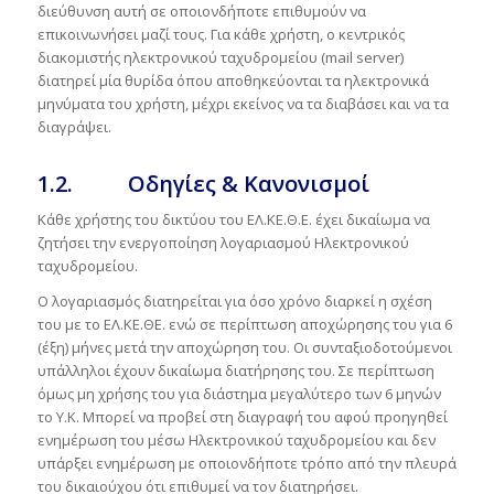
διεύθυνση αυτή σε οποιονδήποτε επιθυμούν να
επικοινωνήσει μαζί τους. Για κάθε χρήστη, ο κεντρικός
διακομιστής ηλεκτρονικού ταχυδρομείου (mail server)
διατηρεί μία θυρίδα όπου αποθηκεύονται τα ηλεκτρονικά
μηνύματα του χρήστη, μέχρι εκείνος να τα διαβάσει και να τα
διαγράψει.
1.2. Οδηγίες & Κανονισμοί
Κάθε χρήστης του δικτύου του ΕΛ.ΚΕ.Θ.Ε. έχει δικαίωμα να
ζητήσει την ενεργοποίηση λογαριασμού Ηλεκτρονικού
ταχυδρομείου.
Ο λογαριασμός διατηρείται για όσο χρόνο διαρκεί η σχέση
του με το ΕΛ.ΚΕ.ΘΕ. ενώ σε περίπτωση αποχώρησης του για 6
(έξη) μήνες μετά την αποχώρηση του. Οι συνταξιοδοτούμενοι
υπάλληλοι έχουν δικαίωμα διατήρησης του. Σε περίπτωση
όμως μη χρήσης του για διάστημα μεγαλύτερο των 6 μηνών
το Υ.Κ. Μπορεί να προβεί στη διαγραφή του αφού προηγηθεί
ενημέρωση του μέσω Ηλεκτρονικού ταχυδρομείου και δεν
υπάρξει ενημέρωση με οποιονδήποτε τρόπο από την πλευρά
του δικαιούχου ότι επιθυμεί να τον διατηρήσει.