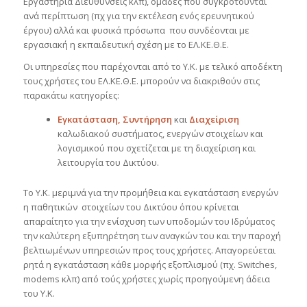
Εργαστήρια Διευθύνσεις κλπ), ομάδες που συγκροτούνται
ανά περίπτωση (πχ για την εκτέλεση ενός ερευνητικού
έργου) αλλά και φυσικά πρόσωπα που συνδέονται με
εργασιακή η εκπαιδευτική σχέση με το ΕΛ.ΚΕ.Θ.Ε.
Οι υπηρεσίες που παρέχονται από το Υ.Κ. με τελικό αποδέκτη
τους χρήστες του ΕΛ.ΚΕ.Θ.Ε. μπορούν να διακριθούν στις
παρακάτω κατηγορίες:
Εγκατάσταση, Συντήρηση
και
Διαχείριση
καλωδιακού συστήματος, ενεργών στοιχείων και
λογισμικού που σχετίζεται με τη διαχείριση και
λειτουργία του Δικτύου.
Το Υ.Κ. μεριμνά για την προμήθεια και εγκατάσταση ενεργών
η παθητικών στοιχείων του Δικτύου όπου κρίνεται
απαραίτητο για την ενίσχυση των υποδομών του Ιδρύματος
την καλύτερη εξυπηρέτηση των αναγκών του και την παροχή
βελτιωμένων υπηρεσιών προς τους χρήστες. Απαγορεύεται
ρητά η εγκατάσταση κάθε μορφής εξοπλισμού (πχ. Switches,
modems κλπ) από τούς χρήστες χωρίς προηγούμενη άδεια
του Υ.Κ.