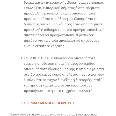
δικαιωμάτων πνευματικής ιδιοκτησίας, εμπορικής
επωνυμίας, εμπορικού σήματος ή οποιαδήποτε
προσβολή της ιδιωτικής ζωής οποιουδήποτε
προσώπου ή για παράβαση σύμβασης ή για τη
διάπραξη αστικού αδικήματος ή για οποιαδήποτε
προσβολή ή αδίκημα το οποίο πραγματοποιείται ή
αποπειράται να πραγματοποιηθεί μέσω του
Δικτύου, για τα οποία αποκλειστικά υπεύθυνος
είναι ο εκάστοτε χρήστης.
Το ΕΛ.ΚΕ.Θ.Ε. δεν ευθύνεται για οποιαδήποτε
έμμεση, αποθετική ζημία ή διαφυγόν κέρδος
οποιουδήποτε είδους ή μορφής, η οποία οφείλεται
στο Δίκτυο και σε καμιά απολύτως περίπτωση δεν
εμπλέκεται σε τυχόν διενέξεις ή διαφορές μεταξύ
του χρήστη και τρίτων, οι οποίες μπορεί να
προκύψουν από ή κατά τη χρήση του Δικτύου.
ΕΞΕΙΔΙΚΕΥΜΕΝΟΙ ΟΡΟΙ ΧΡΗΣΗΣ.
Πέραν των γενικών όρων που διέπουν τις ηλεκτρονικές