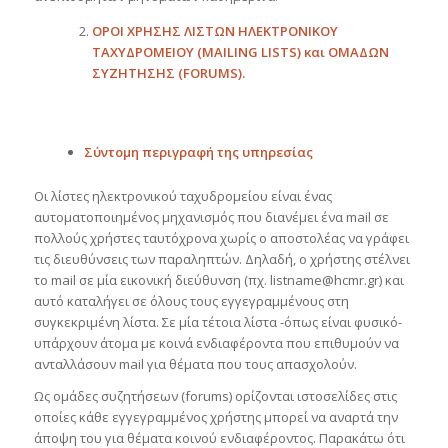
ΟΡΟΙ ΧΡΗΣΗΣ ΛΙΣΤΩΝ ΗΛΕΚΤΡΟΝΙΚΟΥ
ΤΑΧΥΔΡΟΜΕΙΟΥ (MAILING LISTS) και ΟΜΑΔΩΝ
ΣΥΖΗΤΗΣΗΣ (
FORUMS
).
Σύντομη περιγραφή της υπηρεσίας
Οι λίστες ηλεκτρονικού ταχυδρομείου είναι ένας
αυτοματοποιημένος μηχανισμός που διανέμει ένα mail σε
πολλούς χρήστες ταυτόχρονα χωρίς ο αποστολέας να γράφει
τις διευθύνσεις των παραληπτών. Δηλαδή, ο χρήστης στέλνει
το mail σε μία εικονική διεύθυνση (πχ. listname@hcmr.gr) και
αυτό καταλήγει σε όλους τους εγγεγραμμένους στη
συγκεκριμένη λίστα. Σε μία τέτοια λίστα -όπως είναι φυσικό-
υπάρχουν άτομα με κοινά ενδιαφέροντα που επιθυμούν να
ανταλλάσουν mail για θέματα που τους απασχολούν.
Ως ομάδες συζητήσεων (forums) ορίζονται ιστοσελίδες στις
οποίες κάθε εγγεγραμμένος χρήστης μπορεί να αναρτά την
άποψη του για θέματα κοινού ενδιαφέροντος. Παρακάτω ότι