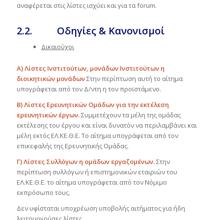
αναφέρεται στις λίστες ισχύει και για τα forum.
2.2. Οδηγίες & Κανονισμοί
Δικαιούχοι
Α)
Λίστες Ινστιτούτων, μονάδων Ινστιτούτων η
διοικητικών μονάδων
Στην περίπτωση αυτή το αίτημα
υπογράφεται από τον Δ/ντη η τον προϊστάμενο.
Β) Λίστες Ερευνητικών Ομάδων για την εκτέλεση
ερευνητικών έργων.
Συμμετέχουν τα μέλη της ομάδας
εκτέλεσης του έργου και είναι δυνατόν να περιλαμβάνει και
μέλη εκτός ΕΛ.ΚΕ.Θ.Ε. Το αίτημα υπογράφεται από τον
επικεφαλής της Ερευνητικής Ομάδας.
Γ) Λίστες Συλλόγων η ομάδων εργαζομένων.
Στην
περίπτωση συλλόγων ή επιστημονικών εταιριών του
ΕΛ.ΚΕ.Θ.Ε. το αίτημα υπογράφεται από τον Νόμιμο
εκπρόσωπο τους.
Δεν υφίσταται υποχρέωση υποβολής αιτήματος για ήδη
λειτουργούσες λίστες.