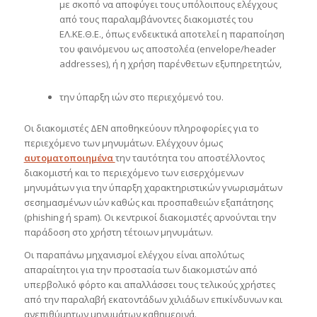
με σκοπό να αποφύγει τους υπόλοιπους ελέγχους
από τους παραλαμβάνοντες διακομιστές του
ΕΛ.ΚΕ.Θ.Ε., όπως ενδεικτικά αποτελεί η παραποίηση
του φαινόμενου ως αποστολέα (envelope/header
addresses), ή η χρήση παρένθετων εξυπηρετητών,
την ύπαρξη ιών στο περιεχόμενό του.
Οι διακομιστές ΔΕΝ αποθηκεύουν πληροφορίες για το
περιεχόμενο των μηνυμάτων. Ελέγχουν όμως
αυτοματοποιημένα
την ταυτότητα του αποστέλλοντος
διακομιστή και το περιεχόμενο των εισερχόμενων
μηνυμάτων για την ύπαρξη χαρακτηριστικών γνωρισμάτων
σεσημασμένων ιών καθώς και προσπαθειών εξαπάτησης
(phishing ή spam). Οι κεντρικοί διακομιστές αρνούνται την
παράδοση στο χρήστη τέτοιων μηνυμάτων.
Οι παραπάνω μηχανισμοί ελέγχου είναι απολύτως
απαραίτητοι για την προστασία των διακομιστών από
υπερβολικό φόρτο και απαλλάσσει τους τελικούς χρήστες
από την παραλαβή εκατοντάδων χιλιάδων επικίνδυνων και
ανεπιθύμητων μηνυμάτων καθημερινά.