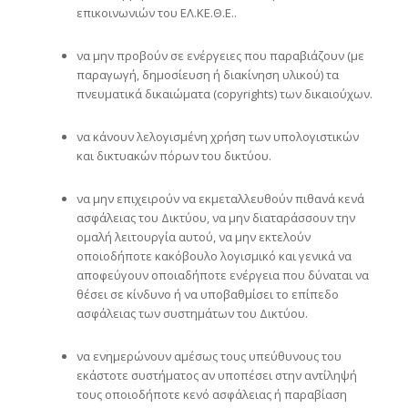
επικοινωνιών του ΕΛ.ΚΕ.Θ.Ε..
να μην προβούν σε ενέργειες που παραβιάζουν (με
παραγωγή, δημοσίευση ή διακίνηση υλικού) τα
πνευματικά δικαιώματα (copyrights) των δικαιούχων.
να κάνουν λελογισμένη χρήση των υπολογιστικών
και δικτυακών πόρων του δικτύου.
να μην επιχειρούν να εκμεταλλευθούν πιθανά κενά
ασφάλειας του Δικτύου, να μην διαταράσσουν την
ομαλή λειτουργία αυτού, να μην εκτελούν
οποιοδήποτε κακόβουλο λογισμικό και γενικά να
αποφεύγουν οποιαδήποτε ενέργεια που δύναται να
θέσει σε κίνδυνο ή να υποβαθμίσει το επίπεδο
ασφάλειας των συστημάτων του Δικτύου.
να ενημερώνουν αμέσως τους υπεύθυνους του
εκάστοτε συστήματος αν υποπέσει στην αντίληψή
τους οποιοδήποτε κενό ασφάλειας ή παραβίαση