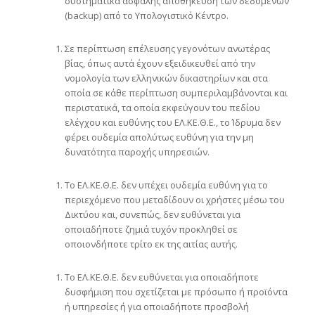
συστηματικά ασφαλής αποθήκευση των δεδομένων
(backup) από το Υπολογιστικό Κέντρο.
Σε περίπτωση επέλευσης γεγονότων ανωτέρας
βίας, όπως αυτά έχουν εξειδικευθεί από την
νομολογία των ελληνικών δικαστηρίων και στα
οποία σε κάθε περίπτωση συμπεριλαμβάνονται και
περιστατικά, τα οποία εκφεύγουν του πεδίου
ελέγχου και ευθύνης του ΕΛ.ΚΕ.Θ.Ε., το Ίδρυμα δεν
φέρει ουδεμία απολύτως ευθύνη για την μη
δυνατότητα παροχής υπηρεσιών.
Το ΕΛ.ΚΕ.Θ.Ε. δεν υπέχει ουδεμία ευθύνη για το
περιεχόμενο που μεταδίδουν οι χρήστες μέσω του
Δικτύου και, συνεπώς, δεν ευθύνεται για
οποιαδήποτε ζημιά τυχόν προκληθεί σε
οποιονδήποτε τρίτο εκ της αιτίας αυτής.
Το ΕΛ.ΚΕ.Θ.Ε. δεν ευθύνεται για οποιαδήποτε
δυσφήμιση που σχετίζεται με πρόσωπο ή προϊόντα
ή υπηρεσίες ή για οποιαδήποτε προσβολή