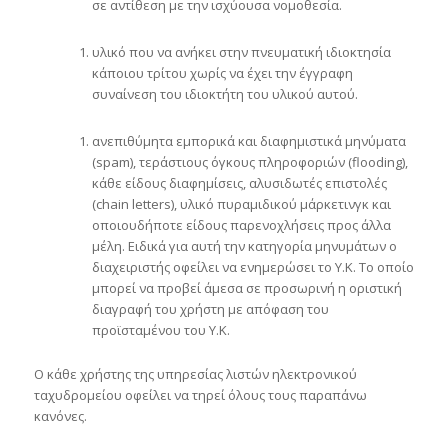
σε αντίθεση με την ισχύουσα νομοθεσία.
υλικό που να ανήκει στην πνευματική ιδιοκτησία
κάποιου τρίτου χωρίς να έχει την έγγραφη
συναίνεση του ιδιοκτήτη του υλικού αυτού.
ανεπιθύμητα εμπορικά και διαφημιστικά μηνύματα
(spam), τεράστιους όγκους πληροφοριών (flooding),
κάθε είδους διαφημίσεις, αλυσιδωτές επιστολές
(chain letters), υλικό πυραμιδικού μάρκετινγκ και
οποιουδήποτε είδους παρενοχλήσεις προς άλλα
μέλη. Ειδικά για αυτή την κατηγορία μηνυμάτων ο
διαχειριστής οφείλει να ενημερώσει το Υ.Κ. Το οποίο
μπορεί να προβεί άμεσα σε προσωρινή η οριστική
διαγραφή του χρήστη με απόφαση του
προϊσταμένου του Υ.Κ.
Ο κάθε χρήστης της υπηρεσίας λιστών ηλεκτρονικού
ταχυδρομείου οφείλει να τηρεί όλους τους παραπάνω
κανόνες.