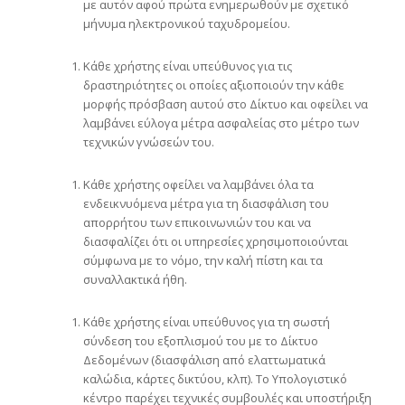
με αυτόν αφού πρώτα ενημερωθούν με σχετικό
μήνυμα ηλεκτρονικού ταχυδρομείου.
Κάθε χρήστης είναι υπεύθυνος για τις
δραστηριότητες οι οποίες αξιοποιούν την κάθε
μορφής πρόσβαση αυτού στο Δίκτυο και οφείλει να
λαμβάνει εύλογα μέτρα ασφαλείας στο μέτρο των
τεχνικών γνώσεών του.
Κάθε χρήστης οφείλει να λαμβάνει όλα τα
ενδεικνυόμενα μέτρα για τη διασφάλιση του
απορρήτου των επικοινωνιών του και να
διασφαλίζει ότι οι υπηρεσίες χρησιμοποιούνται
σύμφωνα με το νόμο, την καλή πίστη και τα
συναλλακτικά ήθη.
Κάθε χρήστης είναι υπεύθυνος για τη σωστή
σύνδεση του εξοπλισμού του με το Δίκτυο
Δεδομένων (διασφάλιση από ελαττωματικά
καλώδια, κάρτες δικτύου, κλπ). Το Υπολογιστικό
κέντρο παρέχει τεχνικές συμβουλές και υποστήριξη