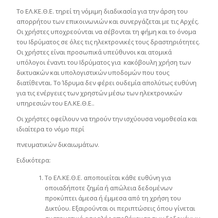
Το ΕΛ.ΚΕ.Θ.Ε. τηρεί τη νόμιμη διαδικασία για την άρση του
απορρήτου των επικοινωνιών και συνεργάζεται με τις Αρχές.
Οι χρήστες υποχρεούνται να σέβονται τη φήμη και το όνομα
του Ιδρύματος σε όλες τις ηλεκτρονικές τους δραστηριότητες.
Οι χρήστες είναι προσωπικά υπεύθυνοι και ατομικά
υπόλογοι έναντι του Ιδρύματος για κακόβουλη χρήση των
δικτυακών και υπολογιστικών υποδομών που τους
διατίθενται. Το Ίδρυμα δεν φέρει ουδεμία απολύτως ευθύνη
για τις ενέργειες των χρηστών μέσω των ηλεκτρονικών
υπηρεσιών του ΕΛ.ΚΕ.Θ.Ε..
Οι χρήστες οφείλουν να τηρούν την ισχύουσα νομοθεσία και
ιδιαίτερα το νόμο περί
πνευματικών δικαιωμάτων.
Ειδικότερα:
Το ΕΛ.ΚΕ.Θ.Ε. αποποιείται κάθε ευθύνη για
οποιαδήποτε ζημία ή απώλεια δεδομένων
προκύπτει άμεσα ή έμμεσα από τη χρήση του
Δικτύου. Εξαιρούνται οι περιπτώσεις όπου γίνεται