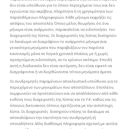
δεν είναι υπεύθυνοι για το όποιο περιεχόμενο τους και δεν
εγγυώνται την ακρίβεια, πληρότητα ή τη χρησιμότητα των
παρατιθέμενων πληροφοριών. Κάθε μήνυμα εκφράζει τις
απόψεις του αποστολέα. Όποιο μέλος θεωρήσει ότι ένα
μήνυμα είναι ανάρμοστο, παρακαλείται να ειδοποιήσει τον
διαχειριστή της λίστας. Οι διαχειριστές της λίστας διατηρούν
το δικαίωμα να διαγράψουν το ανάρμοστο μήνυμα (και
γενικότερα μηνύματα που παραβιάζουν τον παρόντα
κανονισμό), μέσα σε λογικά χρονικά πλαίσια, με ή χωρίς
προηγούμενη ειδοποίηση, αν το κρίνουν σκόπιμο. Επειδή
αυτή η διαδικασία δεν είναι αυτόματη, δεν είναι εφικτό να
διαγράφονται ή να διορθώνονται τέτοια μηνύματα άμεσα.
Οι συνδρομητές παραμένουν αποκλειστικά υπεύθυνοι για το
περιεχόμενο των μηνυμάτων που αποστέλλουν. Επιπλέον,
συμφωνούν να προστατεύουν και να απαλλάσσουν από κάθε
ευθύνη τους διαχειριστές της λίστας και το Υ.Κ. καθώς και τις
όποιους δικτυακούς τόπους σχετίζονται με την αντίστοιχη
λίστα. Οι διαχειριστές διατηρούν επίσης το δικαίωμα να
αποκαλύψουν την ταυτότητα του συνδρομητή (ή
οποιαδήποτε άλλη διαθέσιμη πληροφορία σχετική με αυτόν)