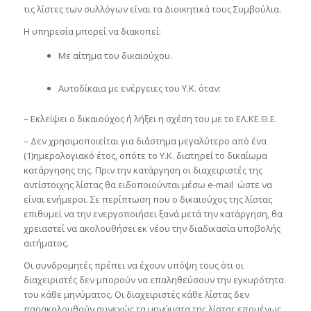
τις λίστες των συλλόγων είναι τα Διοικητικά τους Συμβούλια.
Η υπηρεσία μπορεί να διακοπεί:
Με αίτημα του δικαιούχου.
Αυτοδίκαια με ενέργειες του Υ.Κ. όταν:
– Εκλείψει ο δικαιούχος ή λήξει η σχέση του με το ΕΛ.ΚΕ.Θ.Ε.
– Δεν χρησιμοποιείται για διάστημα μεγαλύτερο από ένα
(1)ημερολογιακό έτος, οπότε το Υ.Κ. διατηρεί το δικαίωμα
κατάργησης της. Πριν την κατάργηση οι διαχειριστές της
αντίστοιχης λίστας θα ειδοποιούνται μέσω e-mail ώστε να
είναι ενήμεροι. Σε περίπτωση που ο δικαιούχος της λίστας
επιθυμεί να την ενεργοποιήσει ξανά μετά την κατάργηση, θα
χρειαστεί να ακολουθήσει εκ νέου την διαδικασία υποβολής
αιτήματος.
Οι συνδρομητές πρέπει να έχουν υπόψη τους ότι οι
διαχειριστές δεν μπορούν να επαληθεύσουν την εγκυρότητα
του κάθε μηνύματος. Οι διαχειριστές κάθε λίστας δεν
παρακολουθούν συνεχώς τα μηνύματα της λίστας επομένως