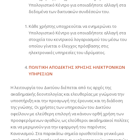
Υπολογιστικό Κέντρο για οποιαδήποτε αλλαγή στα
δεδομένα των δικτυακών συνδέσεών του.
Κάθε χρήστης υποχρεούται να ενημερώνει το
Υπολογιστικό Κέντρο για οποιαδήποτε αλλαγή στα
στοιχεία του κεντρικού λογαριασμού του μέσω του
οποίου γίνεται ο έλεγχος πρόσβασης στις
ηλεκτρονικές υπηρεσίες του ιδρύματος.
ΠΟΛΙΤΙΚΗ ΑΠΟΔΕΚΤΗΣ ΧΡΗΣΗΣ ΗΛΕΚΤΡΟΝΙΚΩΝ
ΥΠΗΡΕΣΙΩΝ
Η λειτουργία του Δικτύου διέπεται από τις αρχές της
ακαδημαϊκής δεοντολογίας και ελευθερίας με γνώμονα την
υποστήριξη και την προαγωγή της έρευνας και τη διάδοση
της γνώσης. Οι χρήστες των υπηρεσιών του Δικτύου
οφείλουν με ελεύθερη επιλογή να κάνουν ορθή χρήση των
προσφερόμενων αγαθών, ως ελεύθεροι ακαδημαϊκοί πολίτες
και να μεριμνούν για την εφαρμογή του παρόντος
Κανονισμού. Στα παρακάτω σημεία οριοθετείται γενικά μια
«πολιτική αποδεκτής χρήσης» των ηλεκτρονικών υπηρεσιών