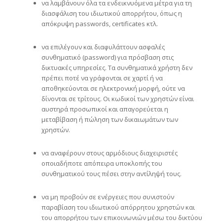
να λαμβάνουν όλα τα ενδεικνυόμενα μέτρα για τη
διασφάλιση του ιδιωτικού απορρήτου, όπως η
απόκρυψη passwords, certificates κτλ.
να επιλέγουν και διαφυλάττουν ασφαλές
συνθηματικό (password) για πρόσβαση στις
δικτυακές υπηρεσίες. Τα συνθηματικά χρήστη δεν
πρέπει ποτέ να γράφονται σε χαρτί ή να
αποθηκεύονται σε ηλεκτρονική μορφή, ούτε να
δίνονται σε τρίτους. Οι κωδικοί των χρηστών είναι
αυστηρά προσωπικοί και απαγορεύεται η
μεταβίβαση ή πώληση των δικαιωμάτων των
χρηστών.
να αναφέρουν στους αρμόδιους διαχειριστές
οποιαδήποτε απόπειρα υποκλοπής του
συνθηματικού τους πέσει στην αντίληψή τους.
να μη προβούν σε ενέργειες που συνιστούν
παραβίαση του ιδιωτικού απόρρητου χρηστών και
του απορρήτου των επικοινωνιών μέσω του δικτύου