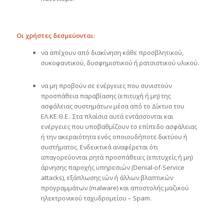
Οι χρήστες δεσμεύονται:
να απέχουν από διακίνηση κάθε προσβλητικού,
συκοφαντικού, δυσφημιστικού ή ρατσιστικού υλικού
.
να μη προβούν σε ενέργειες που συνιστούν
προσπάθεια παραβίασης (επιτυχή ή μη) της
ασφάλειας συστημάτων μέσα από το Δίκτυο του
ΕΛ.ΚΕ.Θ.Ε.. Στα πλαίσια αυτά εντάσσονται και
ενέργειες που υποβαθμίζουν το επίπεδο ασφάλειας
ή την ακεραιότητα ενός οποιουδήποτε δικτύου ή
συστήματος. Ενδεικτικά αναφέρεται ότι
απαγορεύονται ρητά προσπάθειες (επιτυχείς ή μη)
άρνησης παροχής υπηρεσιών (Denial-of-Service
attacks), εξάπλωσης ιών ή άλλων βλαπτικών
προγραμμάτων (malware) και αποστολής μαζικού
ηλεκτρονικού ταχυδρομείου – Spam.