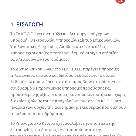
1. ΕΙΣΑΓΩΓΗ
Το ΕΛ.ΚΕ.Θ.Ε. έχει αναπτύξει και λειτουργεί σύγχρονη
υποδομή Ηλεκτρονικών Υπηρεσιών (Δίκτυο Επικοινωνιών,
Υπολογιστικές Υπηρεσίες, Αποθηκευτικές και άλλες
Υπηρεσίες) οι οποίες αποτελούν δομικά στοιχεία στήριξης
των λειτουργιών του Ιδρύματος.
Το Δίκτυο Επικοινωνιών του ΕΛ.ΚΕ.Θ.Ε. παρέχει υπηρεσίες
τηλεφωνικού δικτύου και δικτύου δεδομένων. Το δίκτυο
δεδομένων προσφέρει ταχύτατη πρόσβαση στο Internet σε
συνδυασμό με προηγμένες υπηρεσίες πρόσβασης και
προστιθέμενης αξίας οι οποίες ικανοποιούν ισότιμα και χωρίς
διακρίσεις όλους τους απασχολούμενους στο ΕΛ.ΚΕ.Θ.Ε. στα
πλαίσια των αρχών της ακαδημαϊκής ελευθερίας που διέπουν
τη φιλοσοφία του Ιδρύματος.
Το Υπολογιστικό Κέντρο έχει αναλάβει την εποπτεία της
λειτουργίας του Δικτύου, την τυποποίηση και την