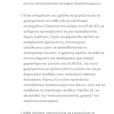
για την αποκατάσταση συναφών δυσλειτουργιών.
Είναι υποχρέωση του χρήστη να χειρίζεται και να
χρησιμοποιεί τον κάθε είδους εξοπλισμό
συστημάτων ή δικτύου που ανήκει στο ΕΛ.ΚΕ.Θ.Ε. με
αυξημένη προσοχή ώστε να μην προκαλούνται
ζημιές ή φθορές. Τυχόν ατυχήματα θα πρέπει να
αναφέρονται άμεσα στους αντίστοιχους
υπεύθυνους ώστε να αποκαθίστανται το
συντομότερο δυνατό. Ο χρήστης οφείλει να σέβεται
τον κοινόχρηστο και ακαδημαϊκό-ερευνητικό
χαρακτήρα του Δικτύου του ΕΛ.ΚΕ.Θ.Ε., και να το
χρησιμοποιεί με τρόπο ώστε εν γνώσει του να μη
δημιουργεί συνθήκες που σπαταλούν άσκοπα
δικτυακούς πόρους ή εν γένει προκαλούν
οποιαδήποτε δυσλειτουργία στο δίκτυο, ούτε και να
προβαίνει σε παράνομες πράξεις. Οφείλει δε, να
ακολουθεί την “πολιτική αποδεκτής χρήσης” του
παρόντος Κανονισμού.
Κάθε χρήστης υποχρεούται να ενημερώνει το