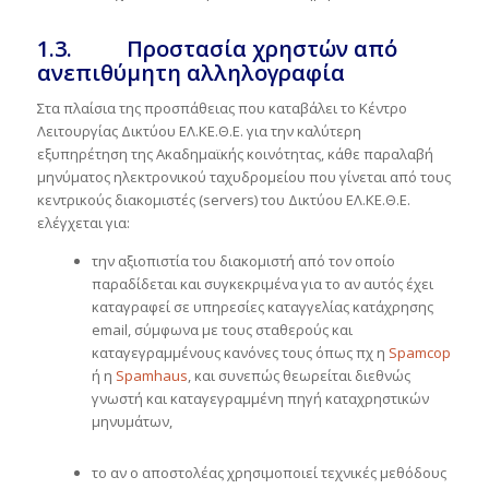
1.3. Προστασία χρηστών από
ανεπιθύμητη αλληλογραφία
Στα πλαίσια της προσπάθειας που καταβάλει το Κέντρο
Λειτουργίας Δικτύου ΕΛ.ΚΕ.Θ.Ε. για την καλύτερη
εξυπηρέτηση της Ακαδημαϊκής κοινότητας, κάθε παραλαβή
μηνύματος ηλεκτρονικού ταχυδρομείου που γίνεται από τους
κεντρικούς διακομιστές (servers) του Δικτύου ΕΛ.ΚΕ.Θ.Ε.
ελέγχεται για:
την αξιοπιστία του διακομιστή από τον οποίο
παραδίδεται και συγκεκριμένα για το αν αυτός έχει
καταγραφεί σε υπηρεσίες καταγγελίας κατάχρησης
email, σύμφωνα με τους σταθερούς και
καταγεγραμμένους κανόνες τους όπως πχ η
Spamcop
ή η
Spamhaus
, και συνεπώς θεωρείται διεθνώς
γνωστή και καταγεγραμμένη πηγή καταχρηστικών
μηνυμάτων,
το αν ο αποστολέας χρησιμοποιεί τεχνικές μεθόδους