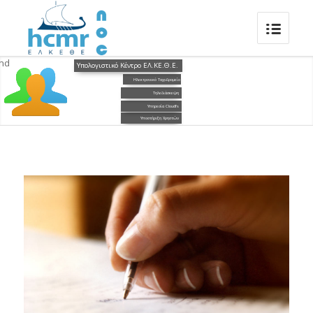
Υπολογιστικό Κέντρο ΕΛ.ΚΕ.Θ.Ε.
Ηλεκτρονικό Ταχυδρομείο
Τηλεδιάσκεψη
Υπηρεσία Cloudfs
Υποστήριξη Χρηστών